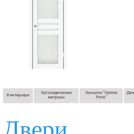
Ортопедические
Экошпон "Optima
Две
В интерьере
матрасы
Porte"
Двери