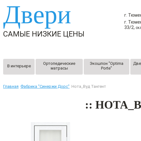
Двери
г. Тюме
г. Тюме
33/2,
ск
САМЫЕ НИЗКИЕ ЦЕНЫ
Вые
Ортопедические
Экошпон "Optima
Две
В интерьере
матрасы
Porte"
Главная
Фабрика "Синержи Дорc"
Нота_Вуд Тангент
:: НОТА_